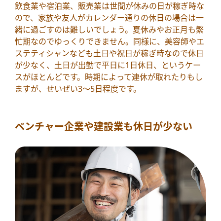
飲食業や宿泊業、販売業は世間が休みの日が稼ぎ時な
ので、家族や友人がカレンダー通りの休日の場合は一
緒に過ごすのは難しいでしょう。夏休みやお正月も繁
忙期なのでゆっくりできません。同様に、美容師やエ
ステティシャンなども土日や祝日が稼ぎ時なので休日
が少なく、土日が出勤で平日に1日休日、というケー
スがほとんどです。時期によって連休が取れたりもし
ますが、せいぜい3～5日程度です。
ベンチャー企業や建設業も休日が少ない